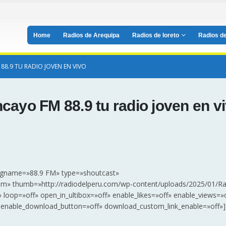
Home
Radios de Arequipa
Radios de loreto
Radios de
88.9 TU RADIO JOVEN EN VIVO
cayo FM 88.9 tu radio joven en v
ngname=»88.9 FM» type=»shoutcast»
tream» thumb=»http://radiodelperu.com/wp-content/uploads/2025/01/Ra
 loop=»off» open_in_ultibox=»off» enable_likes=»off» enable_views=»
t» enable_download_button=»off» download_custom_link_enable=»off»]