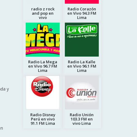
radio z rock
Radio Corazón
and pop en
en Vivo 94.3 FM
vivo
Lima
Radio La Mega
Radio La Kalle
en Vivo 96.7 FM
en Vivo 96.1 FM
Lima
Lima
ada y
Radio Disney
Radio Unión
Perú en vivo
103.3 FM en
91.1 FM Lima
vivo Lima
en