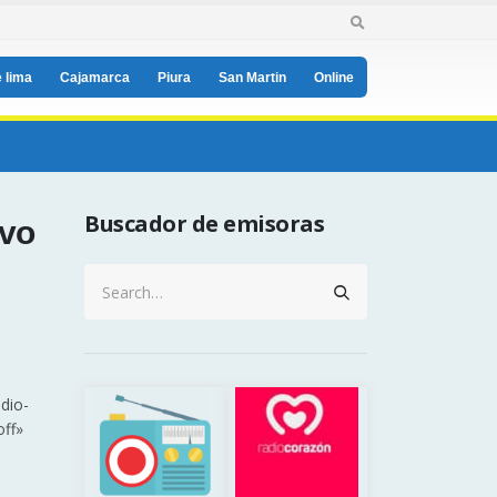
 lima
Cajamarca
Piura
San Martin
Online
Buscador de emisoras
ivo
dio-
off»