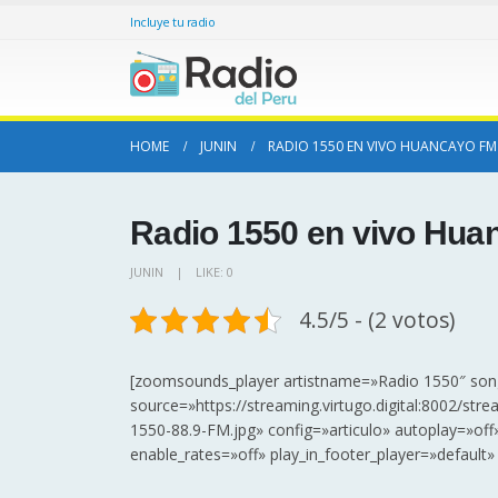
Incluye tu radio
HOME
JUNIN
RADIO 1550 EN VIVO HUANCAYO FM 
Radio 1550 en vivo Huan
JUNIN
LIKE:
0
4.5/5 - (2 votos)
[zoomsounds_player artistname=»Radio 1550″ so
source=»https://streaming.virtugo.digital:8002/s
1550-88.9-FM.jpg» config=»articulo» autoplay=»off»
enable_rates=»off» play_in_footer_player=»defaul